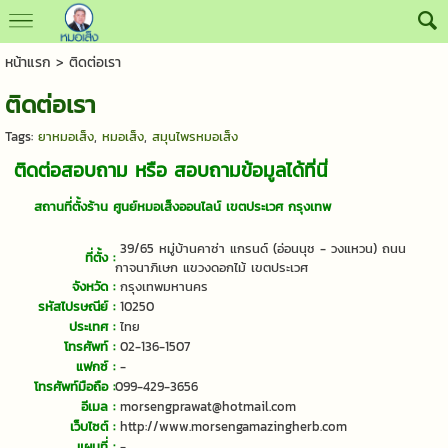
หน้าแรก
>
ติดต่อเรา
ติดต่อเรา
Tags:
ยาหมอเส็ง
,
หมอเส็ง
,
สมุนไพรหมอเส็ง
ติดต่อสอบถาม หรือ สอบถามข้อมูลได้ที่นี่
สถานที่ตั้งร้าน ศูนย์หมอเส็งออนไลน์ เขตประเวศ กรุงเทพ
39/65 หมู่บ้านคาซ่า แกรนด์ (อ่อนนุช - วงแหวน) ถนน
ที่ตั้ง :
กาจนาภิเษก แขวงดอกไม้ เขตประเวศ
จังหวัด :
กรุงเทพมหานคร
รหัสไปรษณีย์ :
10250
ประเทศ :
ไทย
โทรศัพท์ :
02-136-1507
แฟกซ์ :
-
โทรศัพท์มือถือ :
099-429-3656
อีเมล :
morsengprawat@hotmail.com
เว็บไซต์ :
http://www.morsengamazingherb.com
แผนที่ :
-