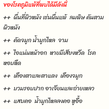
ของโรคภูมิแพ้ที่พบได้มีดังนี้
++ ผื่นที่ผิวหนัง เช่นผื่นแพ้ ลมพิษ คันตาม
ผิวหนัง
++ คัดจมูก น้ำมูกไหล จาม
++ ไอแน่นหน้าอก หายมีเสียงหวีด โรค
หอบหืด
++ เคืองตาและตาแดง เคืองจมูก
++ บวมรอบปาก อาเจียนและถ่ายเหลว
++ แสบคอ น้ำมูกไหลลงคอ หูอื้อ