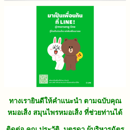
ทางเรายินดีให้คำแนะนำ ตามฉบับคุณ
หมอเส็ง สมุนไพรหมอเส็ง ที่ช่วยท่านได้
ติดต่อ คุณ ประวัติ บุตรดา ผู้บริหารฉัตร