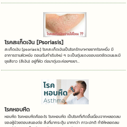
โรคสะเก็ดเงิน [Psoriasis]
สะเก็ดเงิน [psoriasis] โรคสะเก็ดเงินเป็นโรครักษาหายยากโรคหนึ่ง มี
อาการตามผิวหนัง ตอนเริ่มกำเริบใหม่ ๆ จะเป็นตุ่มแดงขอบเขตชัดเจนและมี
ขุยสีขาว (สีเงิน) อยู่ที่ผิว ต่อมาตุ่มจะค่อยๆขยา...
โรคหอบหืด
หอบหืด โรคหอบหืดคืออะไร โรคหอบหืด เป็นโรคที่เกิดขึ้นเนื่องจากหลอดลม
ของผู้ป่วยตอบสนองต่อ สิ่งที่มากระตุ้น มากกว่า ภาวะปกติ ทำให้หลอดลม