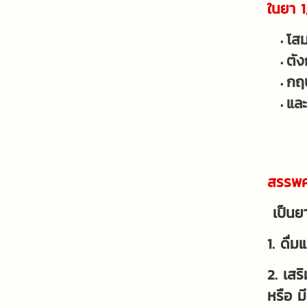
ในยา 1
โสม
ตัง
กฤ
และ
สรรพค
เป็นย
1. ดื่
2. เสร
หรือ ม