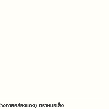
ุงร่างกายกล่องแดง) ตราหมอเส็ง