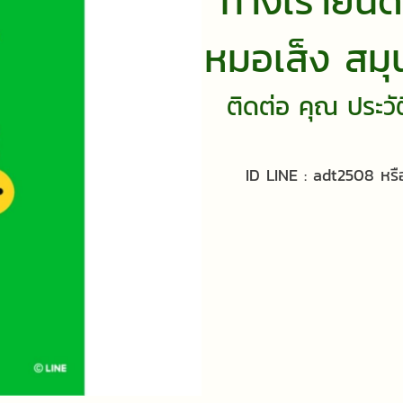
ทางเรายินด
หมอเส็ง สมุน
ติดต่อ คุณ ประว
ID LINE : adt2508 หรื