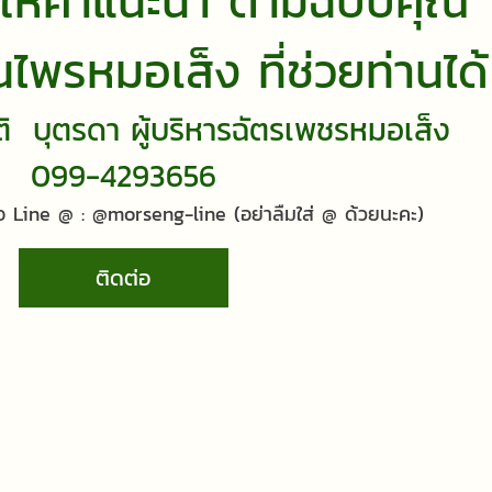
ีให้คำแนะนำ ตามฉบับคุณ
ไพรหมอเส็ง ที่ช่วยท่านได้
ัติ บุตรดา ผู้บริหารฉัตรเพชรหมอเส็ง
099-4293656
อ Line @ : @morseng-line (อย่าลืมใส่ @ ด้วยนะคะ)
ติดต่อ