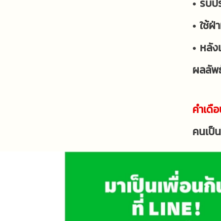
• รับป
• ใช้ฝ
• หลัง
ผลลัพธ
คำเดือ
คนเป็น