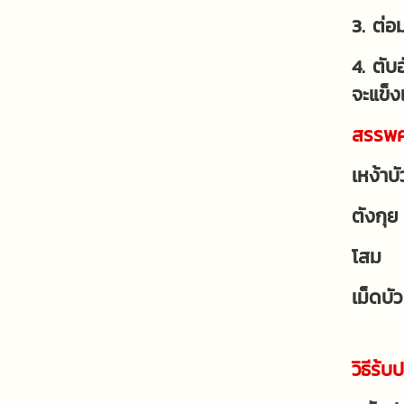
3. ต่อ
4. ตับ
จะแข็ง
สรรพค
เหง้าบ
ตังกุย
โสม -
เม็ดบั
วิธีร้