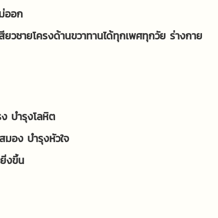
ไม่ออก
็บ/เสียวชายโครงด้านขวาทานได้ทุกเพศทุกวัย ร่างกาย
รง บำรุงโลหิต
มอง บำรุงหัวใจ
่งขึ้น