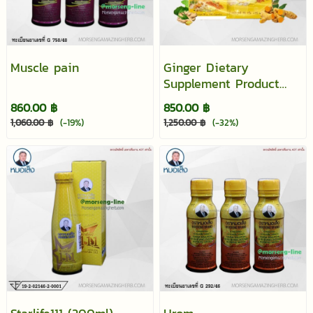
Muscle pain
Ginger Dietary
Supplement Product
Morseng Brand
860.00 ฿
850.00 ฿
1,060.00 ฿
(-19%)
1,250.00 ฿
(-32%)