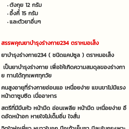
ตังกุย 12 กรัม
อึ้งคี้ 15 กรัม
และตัวยาอื่นๆ
สรรพคุณยาบำรุงร่างกาย234 ตราหมอเส็ง
ยาบำรุงร่างกาย234 ( ชนิดแคปซูล ) ตราหมอเส็ง
เป็นยาบำรุงร่างกาย เพื่อให้เกิดความสมดุลของร่างกา
ย ทานได้ทุกเพศทุกวัย
คนสูงอายุที่ร่างกายอ่อนแอ เหนื่อยง่าย แขนขาไม่มีแรง
หน้าตาซูบซีด เบื่ออาหาร
สตรีที่มีมึนหัว หน้ามืด อ่อนเพลีย หน้ามืด เหนื่อยง่าย อึ
ดอัดหน้าอก หายใจไม่เต็มอิ่ม ใจสั่น
จิตใจห่อเหี่ยว หนาวในอก มือเท้าเย็นชา มีลมในกระเพาะ