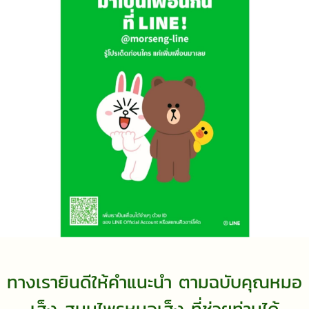
ทางเรายินดีให้คำแนะนำ ตามฉบับคุณหมอ
เส็ง สมุนไพรหมอเส็ง ที่ช่วยท่านได้