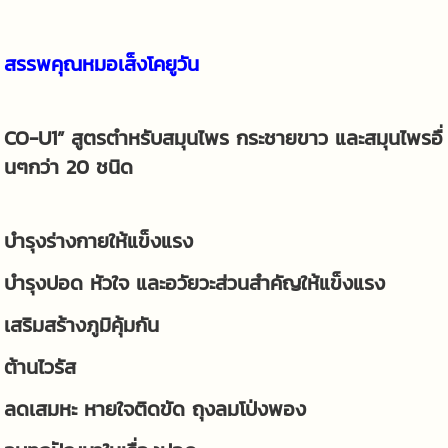
สรรพคุณหมอเส็งโคยูวัน
CO-U1” สูตรตำหรับสมุนไพร กระชายขาว และสมุนไพรอื่
นๆกว่า 20 ชนิด
บำรุงร่างกายให้แข็งแรง
บำรุงปอด หัวใจ และอวัยวะส่วนสำคัญให้แข็งแรง
เสริมสร้างภูมิคุ้มกัน
ต้านไวรัส
ลดเสมหะ หายใจติดขัด ถุงลมโป่งพอง