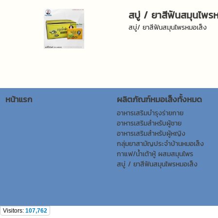
สบู่ / ยาสีฟันสมุนไพร
สบู่/ ยาสีฟันสมุนไพรหมอเส็ง
หน้าแรก
ผลิตภัณฑ์หมอเส็งทั้งหมด
อาหารเสริมบำรุงร่ายกาย
อาหารเสริมสำหรับผู้ชาย
อาหารเสริมสำหรับผู้หญิง
กลุ่มยาสามัญประจำบ้านหมอเส็ง
กาแฟ/น้ำเต้าหู้ ผสมสมุนไพร
สบู่ / ยาสีฟันสมุนไพรหมอเส็ง
Visitors:
107,762