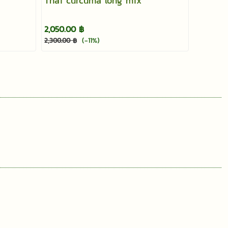
Thai curcuma long mix
2,050.00 ฿
(-11%)
2,300.00 ฿