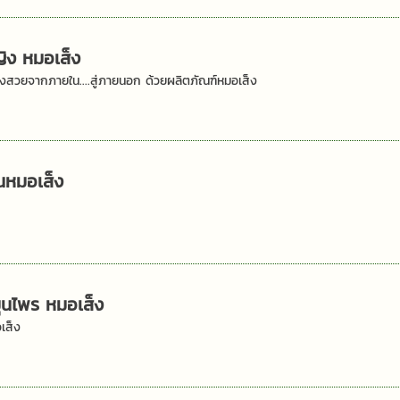
ญิง หมอเส็ง
็งสวยจากภายใน....สู่ภายนอก ด้วยผลิตภัณฑ์หมอเส็ง
นหมอเส็ง
ง
มุนไพร หมอเส็ง
เส็ง