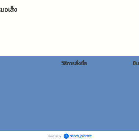
หมอเส็ง
วิธีการสั่งซื้อ
ยื